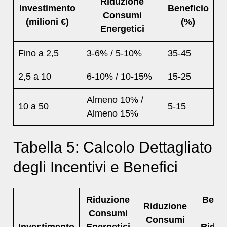
Riduzione
Investimento
Beneficio
Consumi
(milioni €)
(%)
Energetici
Fino a 2,5
3-6% / 5-10%
35-45
2,5 a 10
6-10% / 10-15%
15-25
Almeno 10% /
10 a 50
5-15
Almeno 15%
Tabella 5: Calcolo Dettagliato
degli Incentivi e Benefici
Riduzione
Benef
Riduzione
Consumi
pe
Consumi