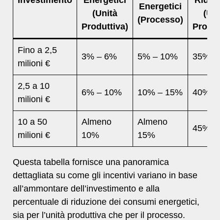
Investimento
Energetici
Riduz
Energetici
(Unità
(Uni
(Processo)
Produttiva)
Produt
Fino a 2,5
3% – 6%
5% – 10%
35%
milioni €
2,5 a 10
6% – 10%
10% – 15%
40%
milioni €
10 a 50
Almeno
Almeno
45%
milioni €
10%
15%
Questa tabella fornisce una panoramica
dettagliata su come gli incentivi variano in base
all’ammontare dell’investimento e alla
percentuale di riduzione dei consumi energetici,
sia per l’unità produttiva che per il processo. ​​